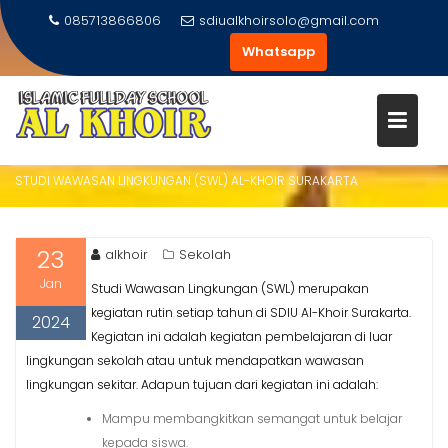
Skip
085713866806
sdiualkhoirsolo@gmail.com
to
Whatsapp
content
STUDI WAWASAN LINGKUNGA
(SWL) AL-KHOIR SURAKARTA
Home
2024
Januari
23
STUDI WAWASAN LINGKUNGAN (SWL) AL-KHOIR SURAKARTA
23
alkhoir
Sekolah
Jan
Studi Wawasan Lingkungan (SWL) merupakan
kegiatan rutin setiap tahun di SDIU Al-Khoir Surakarta.
2024
Kegiatan ini adalah kegiatan pembelajaran di luar
lingkungan sekolah atau untuk mendapatkan wawasan
lingkungan sekitar. Adapun tujuan dari kegiatan ini adalah:
Mampu membangkitkan semangat untuk belajar
kepada siswa.