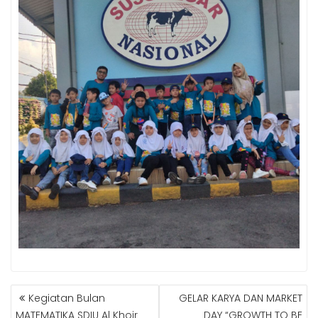
NAVIGASI
Kegiatan Bulan
GELAR KARYA DAN MARKET
POS
MATEMATIKA SDIU Al Khoir
DAY “GROWTH TO BE