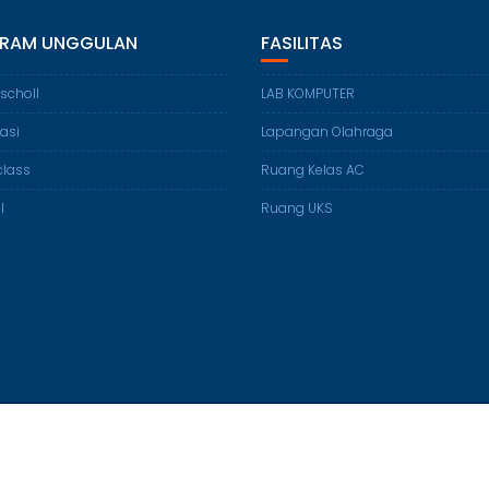
RAM UNGGULAN
FASILITAS
 scholl
LAB KOMPUTER
lasi
Lapangan Olahraga
class
Ruang Kelas AC
l
Ruang UKS
© All right reserved 2016