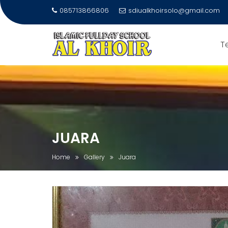
085713866806
sdiualkhoirsolo@gmail.com
T
Skip
to
content
JUARA
Home
Gallery
Juara