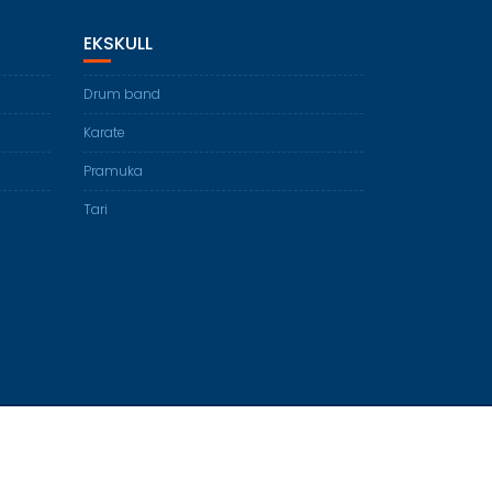
EKSKULL
Drum band
Karate
Pramuka
Tari
Education Base by
Acme Themes