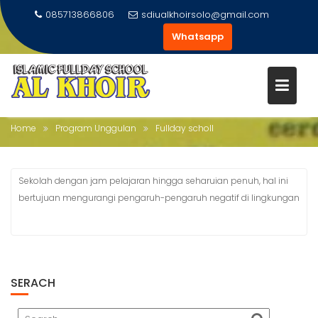
Skip
085713866806
sdiualkhoirsolo@gmail.com
to
Whatsapp
content
FULLDAY SCHOLL
Home
Program Unggulan
Fullday scholl
Sekolah dengan jam pelajaran hingga seharuian penuh, hal ini
bertujuan mengurangi pengaruh-pengaruh negatif di lingkungan
SERACH