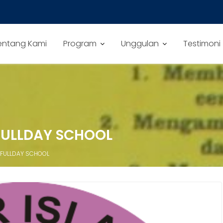
entang Kami
Program
Unggulan
Testimoni
 FULLDAY SCHOOL
C FULLDAY SCHOOL