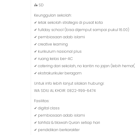
🛵 SD
Keunggulan sekolah:
✔ letak sekolah strategis di pusat kota
✔ fullday school (bisa dijemput sampai pukul 16.00)
✔ pembiasaan adab islami
✔ creative learning
✔ kurikulum nasional plus
✔ ruang kelas ber-AC
✔ catering dari sekolah, no kantin no jajan (lebih hemat
✔ ekstrakurikuler beragam
Untuk info lebih lanjut silakan hubungi:
WA SDIU AL KHOIR: 0822-1199-6474
Fasilitas:
✔ digital class
✔ pembiasaan adab islami
✔ tahfidz & tilawah Quran setiap hari
✔ pendidikan berkarakter