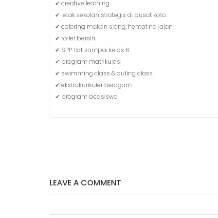
✔ creative learning
✔ letak sekolah strategis di pusat kota
✔ catering makan siang, hemat no jajan
✔ toilet bersih
✔ SPP flat sampai kelas 6
✔ program matrikulasi
✔ swimming class & outing class
✔ ekstrakurikuler beragam
✔ program beasiswa
NAVIGASI
POS
LEAVE A COMMENT