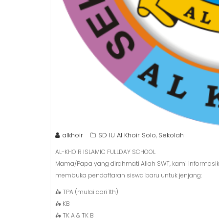
alkhoir
SD IU Al Khoir Solo
Sekolah
,
AL-KHOIR ISLAMIC FULLDAY SCHOOL
Mama/Papa yang dirahmati Allah SWT, kami informasik
membuka pendaftaran siswa baru untuk jenjang:
🛵 TPA (mulai dari 1th)
🛵 KB
🛵 TK A & TK B